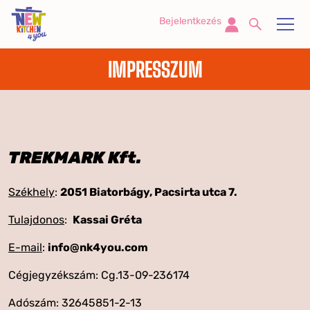
Bejelentkezés
IMPRESSZUM
TREKMARK Kft.
Székhely
:
2051 Biatorbágy, Pacsirta utca 7.
Tulajdonos
:
Kassai Gréta
E-mail
:
info@nk4you.com
Cégjegyzékszám: Cg.13-09-236174
Adószám: 32645851-2-13