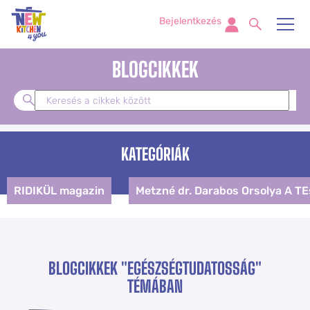
Bejelentkezés
BLOGCIKKEK
KATEGÓRIÁK
RIDIKÜL magazin
Metzné dr. Darabos Orsolya A T
BLOGCIKKEK
"EGÉSZSÉGTUDATOSSÁG"
TÉMÁBAN