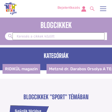
Bejelentkezés
BLOGCIKKEK
KATEGÓRIÁK
RIDIKÜL magazin
Metzné dr. Darabos Orsolya A T
BLOGCIKKEK
"SPORT" TÉMÁBAN
Szűrők törlése