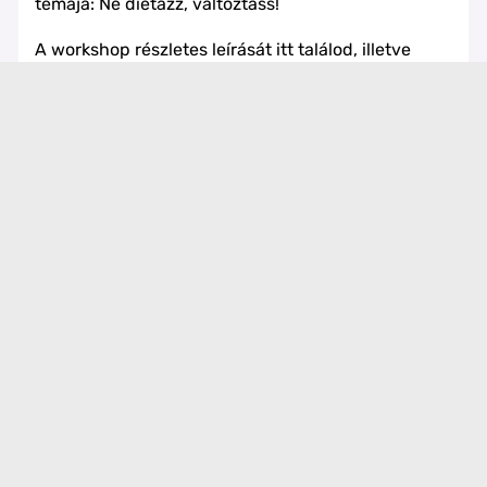
témája: Ne diétázz, változtass!
A workshop részletes leírását itt találod, illetve
jelentkezni is itt tudsz:
Workshopok - Kernya-Deák
Gabriella
Facebook
Instagram
Pinterest
Kernya-Deák Gabriella (@deakgabriella) | TikTok
Kernya-Deák Gabriella-Funkcionális Táplálkozás -
YouTube