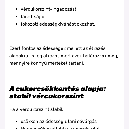
vércukorszint-ingadozást
fáradtságot
fokozott édességkívánást okozhat.
Ezért fontos az édességek mellett az étkezési
alapokkal is foglalkozni, mert ezek határozzák meg,
mennyire könnyű mértéket tartani.
A cukorcsökkentés alapja:
stabil vércukorszint
Ha a vércukorszint stabil:
csökken az édesség utáni sóvárgás
kiegyensúlyozottabb az energiaszint