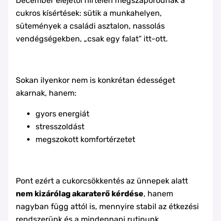
December elejétől hirtelen megszaporodnak a
cukros kísértések: sütik a munkahelyen,
sütemények a családi asztalon, nassolás
vendégségekben, „csak egy falat” itt-ott.
Sokan ilyenkor nem is konkrétan édességet
akarnak, hanem:
gyors energiát
stresszoldást
megszokott komfortérzetet
Pont ezért a cukorcsökkentés az ünnepek alatt
nem kizárólag akaraterő kérdése
, hanem
nagyban függ attól is, mennyire stabil az étkezési
rendszerünk és a mindennapi rutinunk.