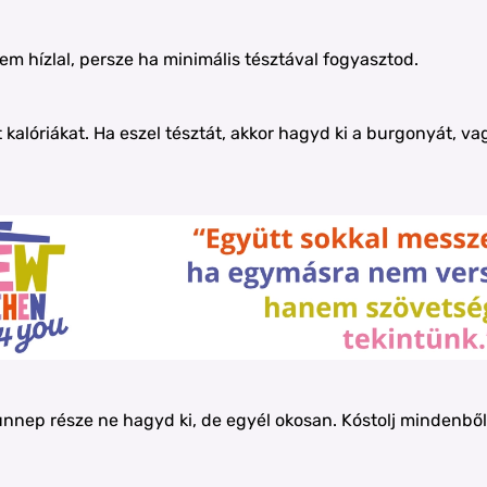
nem hízlal, persze ha minimális tésztával fogyasztod.
kalóriákat. Ha eszel tésztát, akkor hagyd ki a burgonyát, va
 ünnep része ne hagyd ki, de egyél okosan. Kóstolj mindenből