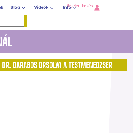
Bejelentkezés
ek
Blog
Videók
Info
NÁL
 DR. DARABOS ORSOLYA A TESTMENEDZSER