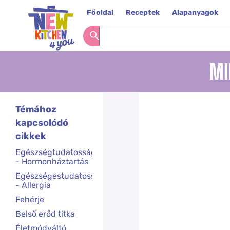
Főoldal
Receptek
Alapanyagok
MI
Témához
kapcsolódó
cikkek
Egészségtudatosság
- Hormonháztartás
Egészségestudatosság
- Allergia
Fehérje
Belső erőd titka
Életmódváltó