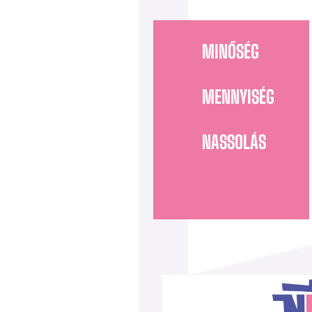
MINŐSÉG
MENNYISÉG
NASSOLÁS