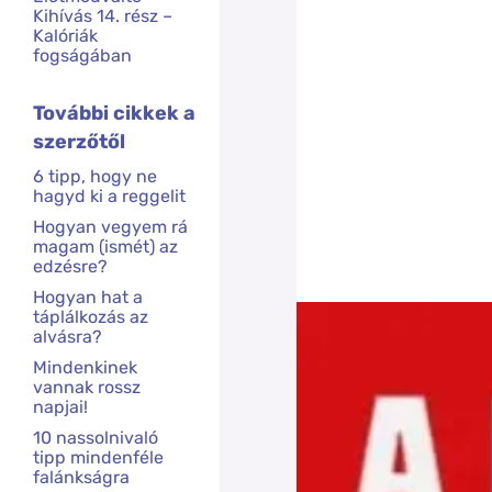
Kihívás 14. rész –
Kalóriák
fogságában
További cikkek a
szerzőtől
6 tipp, hogy ne
hagyd ki a reggelit
Hogyan vegyem rá
magam (ismét) az
edzésre?
Hogyan hat a
táplálkozás az
alvásra?
Mindenkinek
vannak rossz
napjai!
10 nassolnivaló
tipp mindenféle
falánkságra