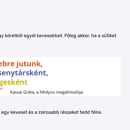
gy köretből egyél kevesebbet. Főleg akkor, ha a sütiket
 egy keveset és a zsírosabb részeket tedd félre.