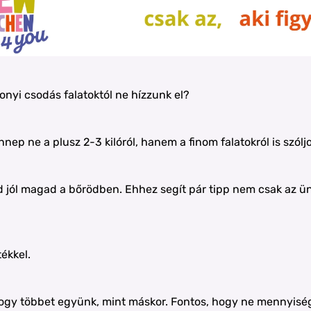
onyi csodás falatoktól ne hízzunk el?
ep ne a plusz 2-3 kilóról, hanem a finom falatokról is szólj
d jól magad a bőrödben. Ehhez segít pár tipp nem csak az ü
ékkel.
hogy többet együnk, mint máskor. Fontos, hogy ne mennyisé