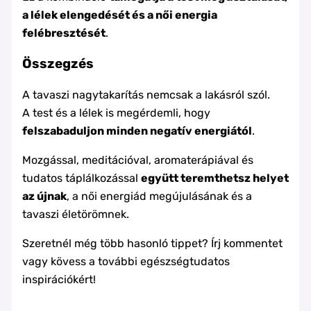
a lélek elengedését és a női energia
felébresztését
.
Összegzés
A tavaszi nagytakarítás nemcsak a lakásról szól.
A test és a lélek is megérdemli, hogy
felszabaduljon minden negatív energiától
.
Mozgással, meditációval, aromaterápiával és
tudatos táplálkozással
együtt teremthetsz helyet
az újnak
, a női energiád megújulásának és a
tavaszi életörömnek.
Szeretnél még több hasonló tippet? Írj kommentet
vagy kövess a további egészségtudatos
inspirációkért!