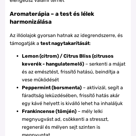
elengedsz valami terhet
Aromaterápia – a test és lélek
harmonizálása
Az illóolajok gyorsan hatnak az idegrendszerre, és
támogatják a
test nagytakarítását
:
Lemon (citrom) / Citrus Bliss (citrusos
keverék - hangulatemelő)
– serkenti a májat
és az emésztést, frissítő hatású, beindítja a
vese működését
Peppermint (borsmenta)
– aktivizál, segít a
fáradtság leküzdésében, frissítő hatás akár
egy kávé helyett is kiválló lehet ha inhaláljuk
Frankincense (tömjén)
– mély lelki
megnyugvást ad, csökkenti a stresszt,
regenerál és mélyen sejt szinten is
megnyugtat