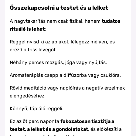
Összekapcsolni a testet és a lelket
A nagytakarítás nem csak fizikai, hanem
tudatos
rituálé is lehet
:
Reggel nyisd ki az ablakot, lélegezz mélyen, és
érezd a friss levegőt.
Néhány perces mozgás, jóga vagy nyújtás.
Aromaterápiás csepp a diffúzorba vagy csuklóra.
Rövid meditáció vagy naplóírás a negatív érzelmek
elengedéséhez.
Könnyű, tápláló reggeli.
Ez az öt perc naponta
fokozatosan tisztítja a
testet, a lelket és a gondolatokat
, és előkészíti a