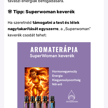
tavaszi energiák befogadására.
🌸 Tipp: Superwoman keverék
Ha szeretnéd
támogatni a test és lélek
nagytakarítását egyszerre
, a „Superwoman”
keverék csodát tehet: