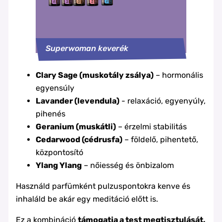
Superwoman keverék
Clary Sage (muskotály zsálya)
– hormonális
egyensúly
Lavander (levendula)
- relaxáció, egyenyúly,
pihenés
Geranium (muskátli)
– érzelmi stabilitás
Cedarwood (cédrusfa)
– földelő, pihentető,
központosító
Ylang Ylang
– nőiesség és önbizalom
Használd parfümként pulzuspontokra kenve és
inhaláld be akár egy meditáció előtt is.
Ez a kombináció
támogatja a test megtisztulását,