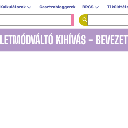
Kalkulátorok
Gasztrobloggerek
BRGS
Ti küldtét
LETMÓDVÁLTÓ KIHÍVÁS - BEVEZE