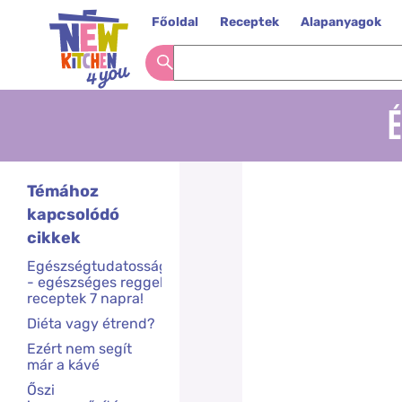
Főoldal
Receptek
Alapanyagok
É
Témához
kapcsolódó
cikkek
Egészségtudatosság
- egészséges reggeli
receptek 7 napra!
Diéta vagy étrend?
Ezért nem segít
már a kávé
Őszi