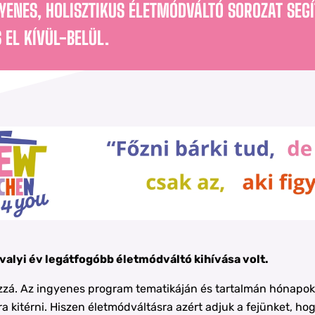
GYENES, HOLISZTIKUS ÉLETMÓDVÁLTÓ SOROZAT SEGÍ
S EL KÍVÜL-BELÜL.
alyi év legátfogóbb életmódváltó kihívása volt.
zzá. Az ingyenes program tematikáján és tartalmán hónapoki
kitérni. Hiszen életmódváltásra azért adjuk a fejünket, hog