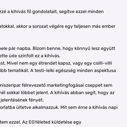
zé a kihívás fő gondolatait, segítve ezzel minden
atokkal, akkor a sorozat végére egy teljesen más ember
bele pár napba. Bízom benne, hogy könnyű lesz együtt
te üde színfolt ez a kihívás.
. Mivel nem egy étrendet kapsz, vagy egy csilli-villi
bb tematikát. A testi-lelki egészség minden aspektusa
lmiszeripar félrevezető marketingfogásai cseppet sem
l sokkal többet jelent. A kihívás abban segít, hogy az
 jelentésének fényét.
latba ültetve alkalmazzuk. Mit sem érne a kihívás napi
em ezzel. Az EGYéleted küldetése egy