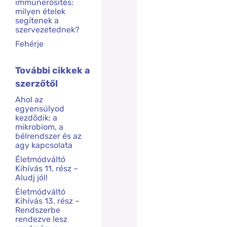
immunerősítés:
milyen ételek
segítenek a
szervezetednek?
Fehérje
További cikkek a
szerzőtől
Ahol az
egyensúlyod
kezdődik: a
mikrobiom, a
bélrendszer és az
agy kapcsolata
Életmódváltó
Kihívás 11. rész –
Aludj jól!
Életmódváltó
Kihívás 13. rész –
Rendszerbe
rendezve lesz