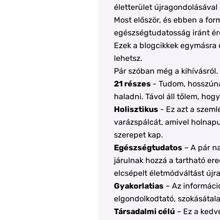
életterület újragondolásával
Most először, és ebben a for
egészségtudatosság iránt ér
Ezek a blogcikkek egymásra é
lehetsz.
Pár szóban még a kihívásról.
21 részes
- Tudom, hosszúna
haladni. Távol áll tőlem, hog
Holisztikus
- Ez azt a szeml
varázspálcát, amivel holnap
szerepet kap.
Egészségtudatos
– A pár na
járulnak hozzá a tartható er
elcsépelt életmódváltást újr
Gyakorlatias
– Az informáci
elgondolkodtató, szokásátala
Társadalmi célú
– Ez a kedv