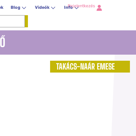
Bejelentkezés
ek
Blog
Videók
Info
TŐ
TAKÁCS-NAÁR EMESE