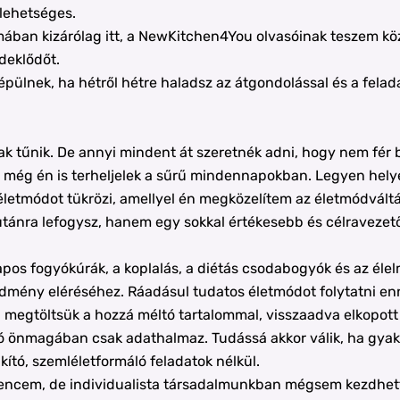
 lehetséges.
mában kizárólag itt, a NewKitchen4You olvasóinak teszem köz
deklődőt.
pülnek, ha hétről hétre haladsz az átgondolással és a felad
k tűnik. De annyi mindent át szeretnék adni, hogy nem fér 
y még én is terheljelek a sűrű mindennapokban. Legyen helyet
életmódot tükrözi, amellyel én megközelítem az életmódváltást
utánra lefogysz, hanem egy sokkal értékesebb és célravezető
pos fogyókúrák, a koplalás, a diétás csodabogyók és az éle
edmény eléréséhez. Ráadásul tudatos életmódot folytatni enné
a megtöltsük a hozzá méltó tartalommal, visszaadva elkopott
ó önmagában csak adathalmaz. Tudássá akkor válik, ha gyakor
kító, szemléletformáló feladatok nélkül.
encem, de individualista társadalmunkban mégsem kezdhett