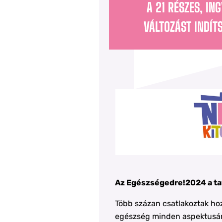
A 21 RÉSZES, IN
VÁLTOZÁST INDÍT
Az Egészségedre!2024 a tav
Több százan csatlakoztak ho
egészség minden aspektusára 