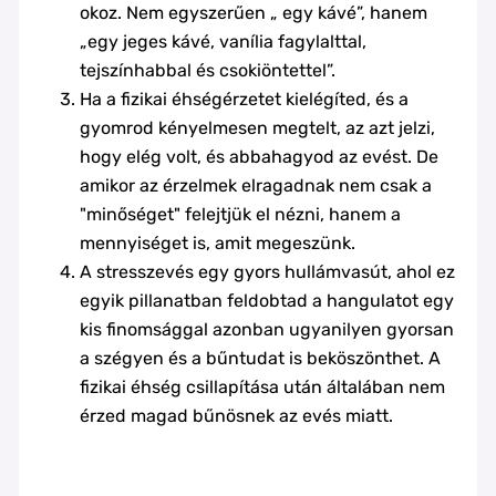
okoz. Nem egyszerűen „ egy kávé”, hanem
„egy jeges kávé, vanília fagylalttal,
tejszínhabbal és csokiöntettel”.
Ha a fizikai éhségérzetet kielégíted, és a
gyomrod kényelmesen megtelt, az azt jelzi,
hogy elég volt, és abbahagyod az evést. De
amikor az érzelmek elragadnak nem csak a
"minőséget" felejtjük el nézni, hanem a
mennyiséget is, amit megeszünk.
A stresszevés egy gyors hullámvasút, ahol ez
egyik pillanatban feldobtad a hangulatot egy
kis finomsággal azonban ugyanilyen gyorsan
a szégyen és a bűntudat is beköszönthet. A
fizikai éhség csillapítása után általában nem
érzed magad bűnösnek az evés miatt.