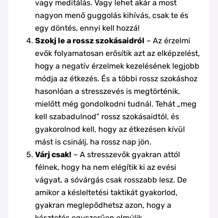
vagy meditálás. Vagy lehet akár a most
nagyon menő guggolás kihívás, csak te és
egy döntés, ennyi kell hozzá!
Szokj le a rossz szokásaidról
– Az érzelmi
evők folyamatosan erősítik azt az elképzelést,
hogy a negatív érzelmek kezelésének legjobb
módja az étkezés. És a többi rossz szokáshoz
hasonlóan a stresszevés is megtörténik,
mielőtt még gondolkodni tudnál. Tehát „meg
kell szabadulnod” rossz szokásaidtól, és
gyakorolnod kell, hogy az étkezésen kívül
mást is csinálj, ha rossz nap jön.
Várj csak!
– A stresszevők gyakran attól
félnek, hogy ha nem elégítik ki az evési
vágyat, a sóvárgás csak rosszabb lesz. De
amikor a késleltetési taktikát gyakorlod,
gyakran meglepődhetsz azon, hogy a
késztetés egyszerűen elmúlik.