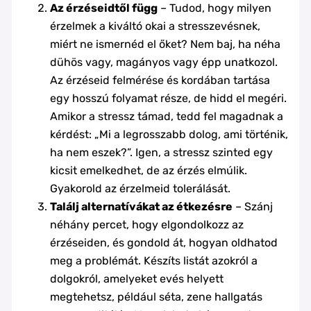
Az érzéseidtől függ
– Tudod, hogy milyen
érzelmek a kiváltó okai a stresszevésnek,
miért ne ismernéd el őket? Nem baj, ha néha
dühös vagy, magányos vagy épp unatkozol.
Az érzéseid felmérése és kordában tartása
egy hosszú folyamat része, de hidd el megéri.
Amikor a stressz támad, tedd fel magadnak a
kérdést: „Mi a legrosszabb dolog, ami történik,
ha nem eszek?”. Igen, a stressz szinted egy
kicsit emelkedhet, de az érzés elmúlik.
Gyakorold az érzelmeid tolerálását.
Találj alternatívákat az étkezésre
– Szánj
néhány percet, hogy elgondolkozz az
érzéseiden, és gondold át, hogyan oldhatod
meg a problémát. Készíts listát azokról a
dolgokról, amelyeket evés helyett
megtehetsz, például séta, zene hallgatás