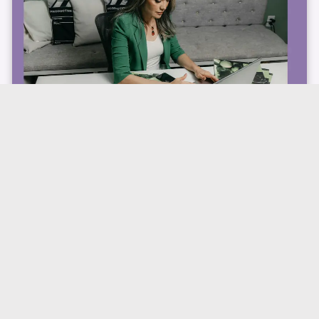
EGÉSZSÉGTUDATOSSÁG -
MENTÁLIS MEGTISZTULÁS
HOGYAN ENGEDD EL AMI MÁR NEM SZOLGÁL?