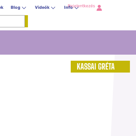
Bejelentkezés
ek
Blog
Videók
Info
KASSAI GRÉTA