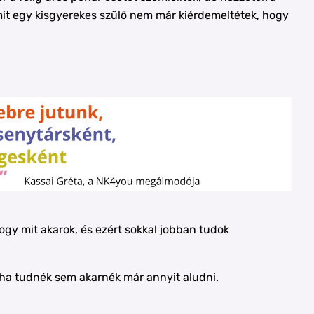
 amit egy kisgyerekes szülő nem már kiérdemeltétek, hogy
gy mit akarok, és ezért sokkal jobban tudok
ég ha tudnék sem akarnék már annyit aludni.