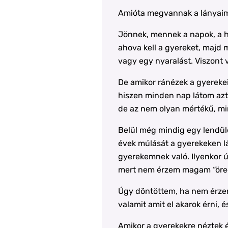
Amióta megvannak a lányaim,
Jönnek, mennek a napok, a he
ahova kell a gyereket, majd
vagy egy nyaralást. Viszont v
De amikor ránézek a gyereke
hiszen minden nap látom azt
de az nem olyan mértékű, mi
Belül még mindig egy lendüle
évek múlását a gyerekeken lá
gyerekemnek való. Ilyenkor ú
mert nem érzem magam “öre
Úgy döntöttem, ha nem érzem
valamit amit el akarok érni, 
Amikor a gyerekekre néztek és