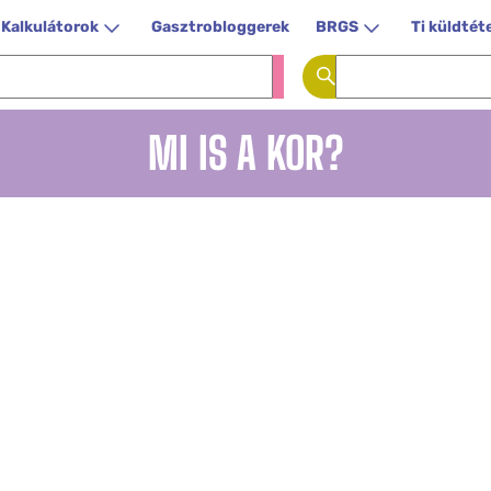
Kalkulátorok
Gasztrobloggerek
BRGS
Ti küldtét
MI IS A KOR?