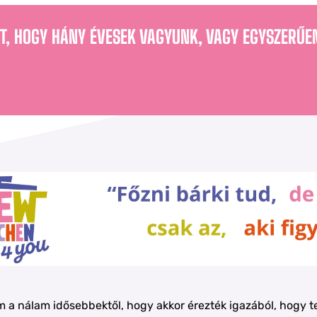
T, HOGY HÁNY ÉVESEK VAGYUNK, VAGY EGYSZERŰE
m a nálam idősebbektől, hogy akkor érezték igazából, hogy te