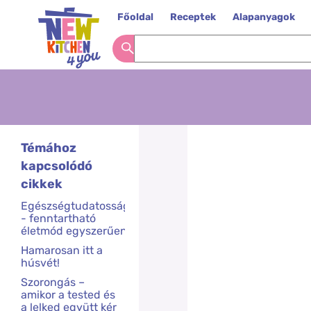
Főoldal
Receptek
Alapanyagok
Témához
kapcsolódó
cikkek
Egészségtudatosság
- fenntartható
életmód egyszerűen
Hamarosan itt a
húsvét!
Szorongás –
amikor a tested és
a lelked együtt kér