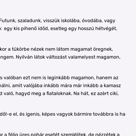
Futunk, szaladunk, visszük iskolába, óvodába, vagy
 egy kis pihenő időd, esetleg egy hosszú hétvégét,
Amikor a tükörbe nézek nem látom magamat öregnek,
engem. Nyilván látok változást valamelyest magamon,
. És valóban ezt nem is leginkább magamon, hanem az
nálni, amit valójába inkább mára már inkább a kamasz
aló, hagyd meg a fiataloknak. Na hát, ez azèrt ciki,
-e el, és igenis, képes vagyok bármire továbbra is ha
r a félig üres pohár esetét szemlélitek, de nézzétek a