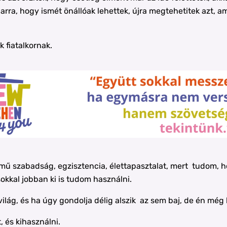
k arra, hogy ismét önállóak lehettek, újra megtehetitek azt,
k fiatalkornak.
ű szabadság, egzisztencia, élettapasztalat, mert tudom, ho
okkal jobban ki is tudom használni.
a világ, és ha úgy gondolja délig alszik az sem baj, de én m
, és kihasználni.