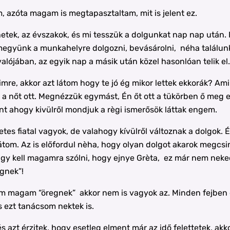
 azóta magam is megtapasztaltam, mit is jelent ez.
tek, az évszakok, és mi tesszük a dolgunkat nap nap után. 
 megyünk a munkahelyre dolgozni, bevásárolni, néha találunk
alójában, az egyik nap a másik után közel hasonlóan telik el.
imre, akkor azt látom hogy te jó ég mikor lettek ekkorák? 
 a nőt ott. Megnézzük egymást, Én őt ott a tükörben ő meg 
nt ahogy kivülről mondjuk a règi ismerősök láttak engem.
tes fiatal vagyok, de valahogy kívülről változnak a dolgok
tom. Az is előfordul nèha, hogy olyan dolgot akarok megcsi
gy kell magamra szólni, hogy ejnye Grèta, ez már nem neked v
gnek”!
 magam “öregnek” akkor nem is vagyok az. Minden fejben dől
és ezt tanácsom nektek is.
 azt érzitek, hogy esetleg elment már az idő felettetek, akko