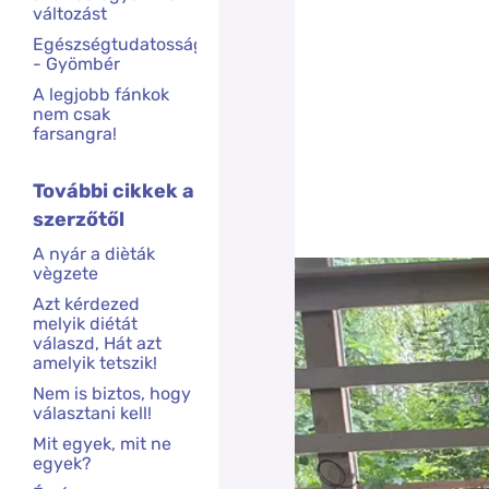
változást
Egészségtudatosság
- Gyömbér
A legjobb fánkok
nem csak
farsangra!
További cikkek a
szerzőtől
A nyár a dièták
vègzete
Azt kérdezed
melyik diétát
válaszd, Hát azt
amelyik tetszik!
Nem is biztos, hogy
választani kell!
Mit egyek, mit ne
egyek?