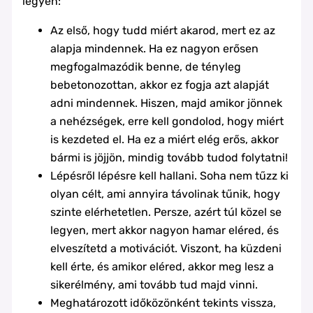
legyen:
Az első, hogy tudd miért akarod, mert ez az
alapja mindennek. Ha ez nagyon erősen
megfogalmazódik benne, de tényleg
bebetonozottan, akkor ez fogja azt alapját
adni mindennek. Hiszen, majd amikor jönnek
a nehézségek, erre kell gondolod, hogy miért
is kezdeted el. Ha ez a miért elég erős, akkor
bármi is jöjjön, mindig tovább tudod folytatni!
Lépésről lépésre kell hallani. Soha nem tűzz ki
olyan célt, ami annyira távolinak tűnik, hogy
szinte elérhetetlen. Persze, azért túl közel se
legyen, mert akkor nagyon hamar eléred, és
elveszítetd a motivációt. Viszont, ha küzdeni
kell érte, és amikor eléred, akkor meg lesz a
sikerélmény, ami tovább tud majd vinni.
Meghatározott időközönként tekints vissza,