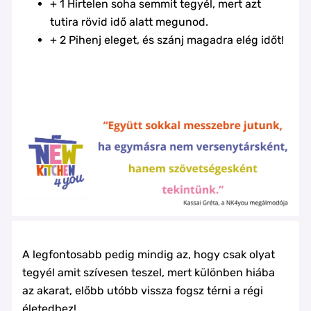
+ 1 Hirtelen soha semmit tegyél, mert azt
tutira rövid idő alatt megunod.
+ 2 Pihenj eleget, és szánj magadra elég időt!
A legfontosabb pedig mindig az, hogy csak olyat
tegyél amit szívesen teszel, mert különben hiába
az akarat, előbb utóbb vissza fogsz térni a régi
életedhez!