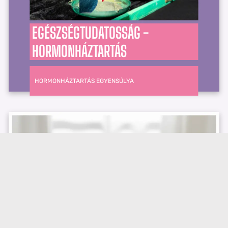
EGÉSZSÉGTUDATOSSÁG -
HORMONHÁZTARTÁS
HORMONHÁZTARTÁS EGYENSÚLYA