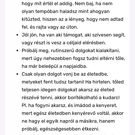
hogy mit értél el addig. Nem baj, ha nem
olyan tempóban haladsz mint ahogyan
kitűzted, hiszen az a lényeg, hogy nem adtad
fel, és rajta vagy az úton.
Jól jön, ha van aki támogat, aki szívesen segít,
vagy részt is vesz a céljaid elérésben.
Próbálj meg, rutinszerű dolgokat kialakítani,
mert úgy nehezebben fogsz tudni eltérni tőle,
ha már beleépül a napjaidba.
Csak olyan dolgot vonj be az életedbe,
melyeket fent tudsz tartani! Ha hirtelen, tőled
teljesen idegen dolgokat akarsz az életed
részévé tenni, akkor borítékolható a kudarc!
Pl. ha fogyni akarsz, és imádod a kenyeret,
mert egész életedben kenyérevő voltál, akkor
ne hagy el egyik napról a másikra, hanem
próbálj, egészségesebben étkezni.