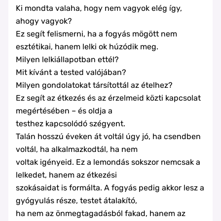
Ki mondta valaha, hogy nem vagyok elég így,
ahogy vagyok?
Ez segít felismerni, ha a fogyás mögött nem
esztétikai, hanem lelki ok húzódik meg.
Milyen lelkiállapotban ettél?
Mit kívánt a tested valójában?
Milyen gondolatokat társítottál az ételhez?
Ez segít az étkezés és az érzelmeid közti kapcsolat
megértésében – és oldja a
testhez kapcsolódó szégyent.
Talán hosszú éveken át voltál úgy jó, ha csendben
voltál, ha alkalmazkodtál, ha nem
voltak igényeid. Ez a lemondás sokszor nemcsak a
lelkedet, hanem az étkezési
szokásaidat is formálta. A fogyás pedig akkor lesz a
gyógyulás része, testet átalakító,
ha nem az önmegtagadásból fakad, hanem az