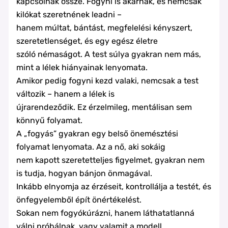
kapcsolnak össze. Fogyni is akarnak, és nemcsak
kilókat szeretnének leadni –
hanem múltat, bántást, megfelelési kényszert,
szeretetlenséget, és egy egész életre
szóló némaságot. A test súlya gyakran nem más,
mint a lélek hiányainak lenyomata.
Amikor pedig fogyni kezd valaki, nemcsak a test
változik – hanem a lélek is
újrarendeződik. Ez érzelmileg, mentálisan sem
könnyű folyamat.
A „fogyás” gyakran egy belső önemésztési
folyamat lenyomata. Az a nő, aki sokáig
nem kapott szeretetteljes figyelmet, gyakran nem
is tudja, hogyan bánjon önmagával.
Inkább elnyomja az érzéseit, kontrollálja a testét, és
önfegyelemből épít önértékelést.
Sokan nem fogyókúrázni, hanem láthatatlanná
válni próbálnak, vagy valamit a modell