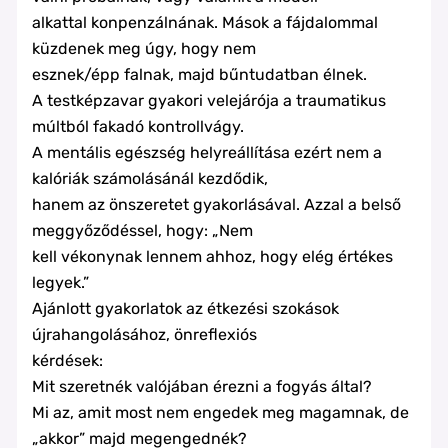
alkattal konpenzálnának. Mások a fájdalommal
küzdenek meg úgy, hogy nem
esznek/épp falnak, majd bűntudatban élnek.
A testképzavar gyakori velejárója a traumatikus
múltból fakadó kontrollvágy.
A mentális egészség helyreállítása ezért nem a
kalóriák számolásánál kezdődik,
hanem az önszeretet gyakorlásával. Azzal a belső
meggyőződéssel, hogy: „Nem
kell vékonynak lennem ahhoz, hogy elég értékes
legyek.”
Ajánlott gyakorlatok az étkezési szokások
újrahangolásához, önreflexiós
kérdések:
Mit szeretnék valójában érezni a fogyás által?
Mi az, amit most nem engedek meg magamnak, de
„akkor” majd megengednék?